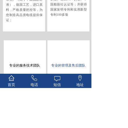
国船级社认证等；并获得
准），德国工艺，进口原
国家发明专利和实用新型
料，严格质量把控等，为
专利100多项
您制造高品质电缆提供保
证；
专业的服务技术团队
专业的管理及售后团队
专业的技术团队提供客户
国际化的经营管理理念，
所需的电缆解决方案，专
锻造出专业的生产，销售
首页
电话
短信
地址
业的电缆工程师专人专案
服务团队；让您从咨询到
负责整个流程；
购买再到售后都能享受到
最专业的服务体验