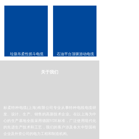
垃圾吊柔性抓斗电缆
石油平台顶驱游动电缆
关于我们
标柔特种电缆(上海)有限公司专业从事特种电线电缆研
发、设计、生产、销售的高新技术企业。在以上海为中
心的生产基地全面采用德国VDE标准，广泛使用现代化
的先进生产技术和工艺，我们的客户涉及各大中型国有
企业及外资公司的电力工程和制造机构。