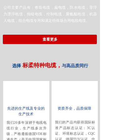
公司主要产品有：卷筒电缆，扁电缆，防水电缆，零浮
力漂浮电缆，拖链电缆，控制电缆，聚氨酯电缆，机器
人电缆，组合电缆专用和满足特殊场合用电线电缆。
查看更多
标柔特种电缆，
选择
与高品质同行
先进的生产线及专业的
资质齐全，品质保障
生产技术
我们的产品均获得国际标
我们20多年深耕于电线电
准产品标志认证：3C认
缆行业，生产线多次升
证、环境标志认证，CQC
级，严格遵循德国VDE标
认证、德国TUV认证、中
准生产（高于中国国家标