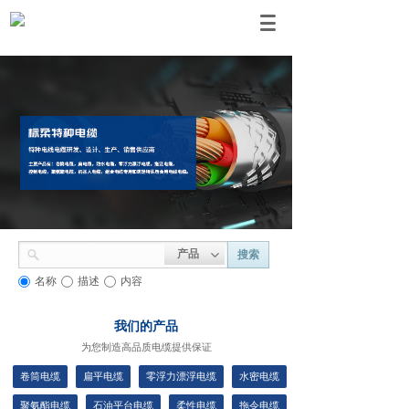
产品
搜索
名称
描述
内容
我们的产品
为您制造高品质电缆提供保证
卷筒电缆
扁平电缆
零浮力漂浮电缆
水密电缆
聚氨酯电缆
石油平台电缆
柔性电缆
拖令电缆